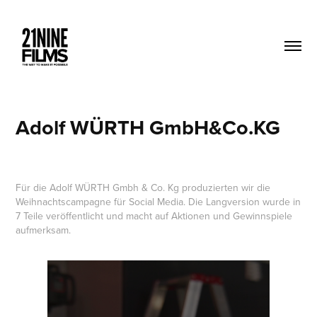
Adolf WÜRTH GmbH&Co.KG
Für die
Adolf WÜRTH Gmbh & Co. Kg produzierten wir die
Weihnachtscampagne für Social Media. Die Langversion wurde in
7 Teile veröffentlicht und macht auf Aktionen und Gewinnspiele
aufmerksam.